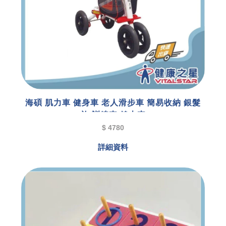
海碩 肌力車 健身車 老人滑步車 簡易收納 銀髮
族 訓練車 健走車
型號 : E01699
$ 4780
詳細資料