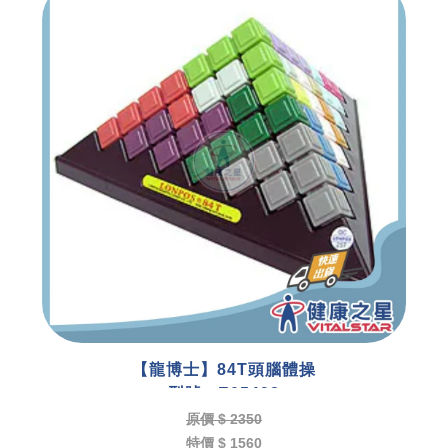
【龍博士】84T頭腦體操
型號 : E05498
原價 $ 2350
特價 $ 1560