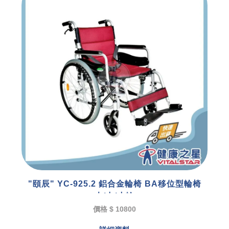
"頤辰" YC-925.2 鋁合金輪椅 BA移位型輪椅
大/中/小輪
價格 $ 10800