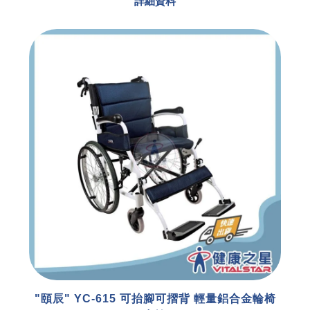
詳細資料
"頤辰" YC-615 可抬腳可摺背 輕量鋁合金輪椅