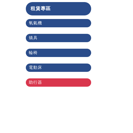
租賃專區
氧氣機
矯具
輪椅
電動床
助行器