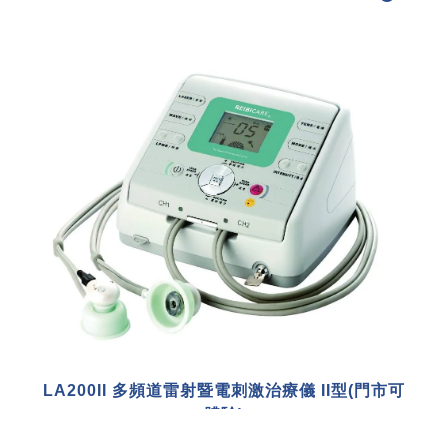
LA200II 多頻道雷射暨電刺激治療儀 II型(門市可
體驗)
型號 : LA200II